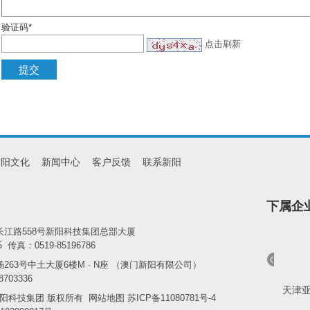
验证码*
点击刷新
新阳文化
新闻中心
客户反馈
联系新阳
下属企
江路558号新阳科技集团总部大厦
5 传真：0519-85196786
63号中土大厦6楼M · N座 （澳门新阳有限公司）
703336
新阳电子交易中心
常州新日催化剂有限公司
天津
016 新阳科技集团 版权所有
网站地图
苏ICP备11080781号-4