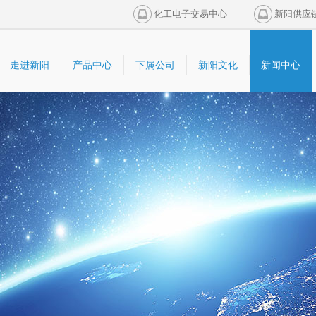
化工电子交易中心
新阳供应
走进新阳
产品中心
下属公司
新阳文化
新闻中心