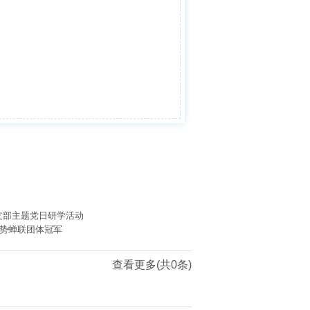
支部主题党日研学活动
优势蝉联团体冠军
查看更多(共0条)