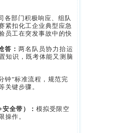
司各部门积极响应、组队
赛紧扣化工企业典型应急
验员工在突发事故中的快
抢答
：
两名队员协力抬运
处置知识，既考体能又测脑
4分钟”标准流程，规范完
等关键步骤。
+安全带）：
模拟受限空
限操作。