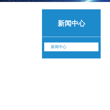
新闻中心
新闻中心