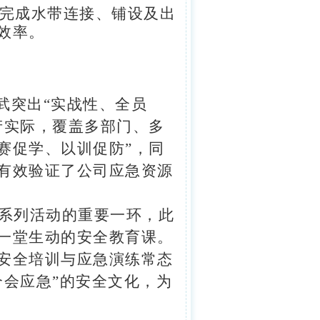
完成水带连接、铺设及出
效率。
武突出“实战性、全员
产实际，覆盖多部门、多
以赛促学、以训促防”，同
有效验证了公司应急资源
”系列活动的重要一环，此
一堂生动的安全教育课。
安全培训与应急演练常态
个会应急”的安全文化，为