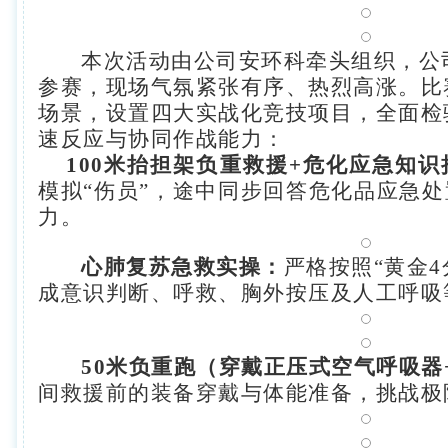
本次活动由公司安环科牵头组织，公
参赛，现场气氛紧张有序、热烈高涨。比
场景，设置四大实战化竞技项目，全面检
速反应与协同作战能力：
100米抬担架负重救援+危化应急知识
模拟“伤员”，途中同步回答危化品应急
力。
心肺复苏急救实操：
严格按照“黄金
成意识判断、呼救、胸外按压及人工呼吸
50米负重跑（穿戴正压式空气呼吸器
间救援前的装备穿戴与体能准备，挑战极