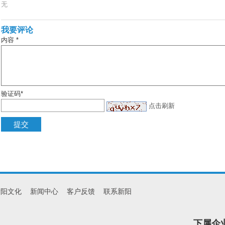
无
我要评论
内容 *
验证码*
点击刷新
新阳文化
新闻中心
客户反馈
联系新阳
下属企