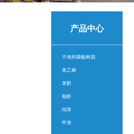
产品中心
不饱和聚酯树脂
苯乙烯
苯酐
顺酐
纯苯
甲苯