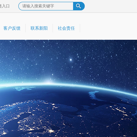
链入口
客户反馈
联系新阳
社会责任