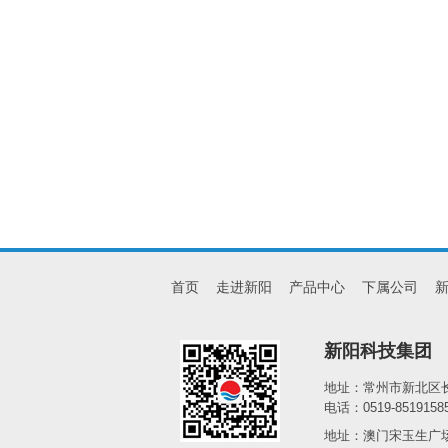
首页
走进新阳
产品中心
下属公司
新阳科技集团
地址：常州市新北区长
电话：0519-8519158
地址：澳门宋玉生广场2