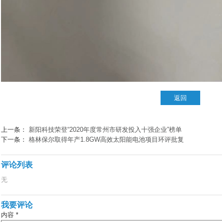
上一条：
新阳科技荣登“2020年度常州市研发投入十强企业”榜单
下一条：
格林保尔取得年产1.8GW高效太阳能电池项目环评批复
评论列表
无
我要评论
内容 *