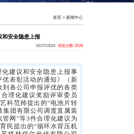
首页
>
新闻中心
议和安全隐患上报
02/27/2024
浏览次数:2628
合理化建议和安全隐患上报事
评优表彰活动的通知
》（
新
收到各公司申报评优的各类
团合理化建议奖励评审委员
工艺科范帅
提出的“
电池片转
技集团
有限公司
调度直属装
蒸汽管网
”等3件合理化建议为
任育民
提出的“循环水背压机