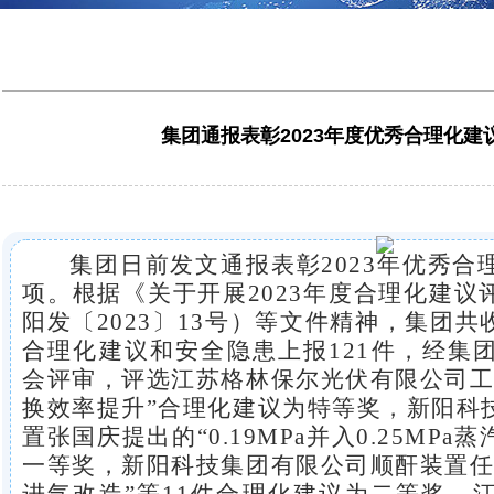
集团通报表彰2023年度优秀合理化建
集团日前发文通报表彰2023年优秀
项。
根据《
关于开展
2023
年度合理化建议
阳发〔
2023
〕
13
号
）等文件精神，集团共
合理化建议
和
安全隐患上报
121
件，经集
会评审，评选
江苏格林保尔光伏
有限公司
换效率提升
”合理化建议为特等奖，
新阳科
置张国庆
提出的“
0.19MPa并入0.25MPa
一等奖，
新阳科技集团
有限公司
顺酐装置