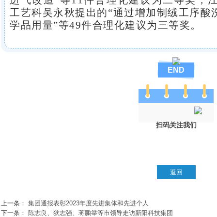
进气改造”等1
1
件合理化建议为二等奖
，
工艺科吴永秋
提出的“通过增加制绒工序酸
学品用量”等
49
件合理化建议为三等奖。
END
扫码关注我们
上一条：
集团通报表彰2023年度先进集体和先进个人
下一条：
陈志良、狄志强、蒋鹏举等市领导走访新阳科技集团